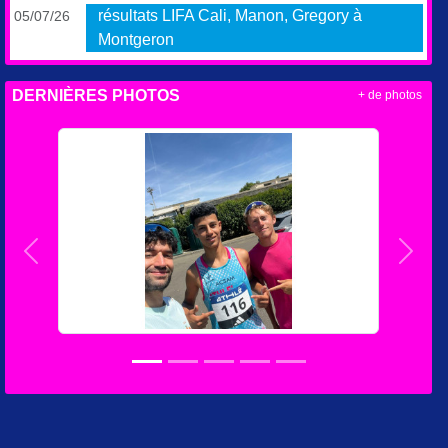
résultats LIFA Cali, Manon, Gregory à
05/07/26
Montgeron
DERNIÈRES PHOTOS
+ de photos
Précedent
Suiva