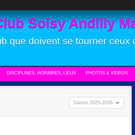
Club Soisy Andilly 
ub que doivent se tourner ceux q
DISCIPLINES, HORAIRES, LIEUX
PHOTOS & VIDÉOS