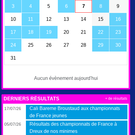
3
4
5
6
7
8
9
10
11
12
13
14
15
16
17
18
19
20
21
22
23
24
25
26
27
28
29
30
31
Aucun évènement aujourd'hui
DERNIERS RÉSULTATS
+ de résultats
Cali Bareme Broustaud aux championnats
17/07/26
de France jeunes
Résultats des championnats de France à
05/07/26
Dreux de nos minimes