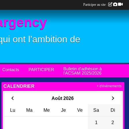
Participer au site :
Margency
ui ont l’ambition de
Bulletin d'adhésion à
Contacts
PARTICIPER
l'ACSAM 2025/2026
CALENDRIER
+ d'évènements
Août 2026
Lu
Ma
Me
Je
Ve
Sa
Di
1
2