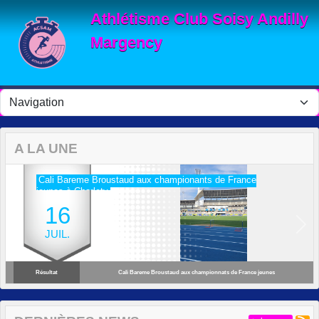
Panneau de gestion des cookies
Athlétisme Club Soisy Andilly
Margency
A LA UNE
Cali Bareme Broustaud aux championants de France
jeunes à Charlety
16
Previous
Next
JUIL.
Résultat
Cali Bareme Broustaud aux championnats de France jeunes